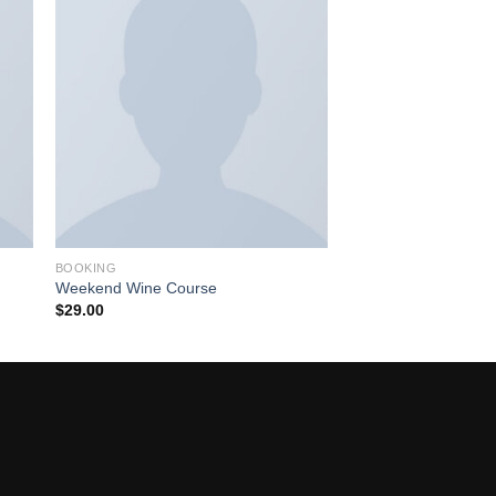
OUT OF
BOOKING
BOOKING
Weekend Wine Course
Surfing in Portugal
$
29.00