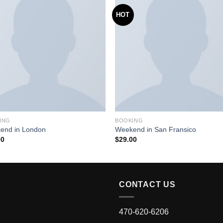
HOT
ING
BOOKING
end in London
Weekend in San Fransico
00
$
29.00
CONTACT US
470-620-6206