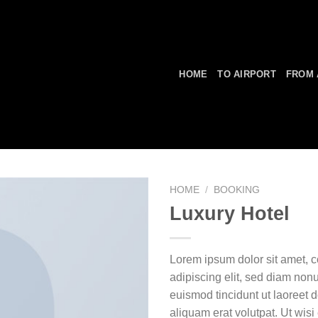
HOME
TO AIRPORT
FROM 
HOME
/
BOOKING
Luxury Hotel
Lorem ipsum dolor sit amet, 
adipiscing elit, sed diam no
euismod tincidunt ut laoreet
aliquam erat volutpat. Ut wis