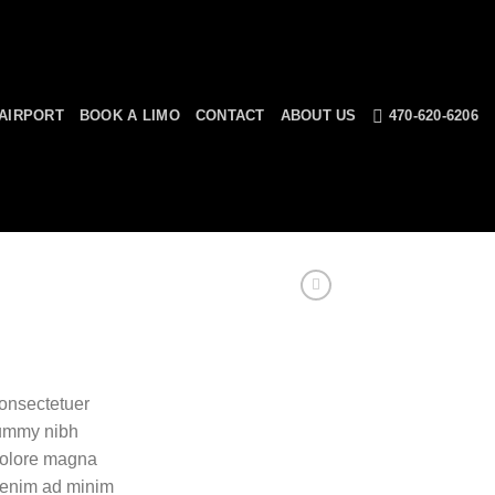
AIRPORT
BOOK A LIMO
CONTACT
ABOUT US
470-620-6206
consectetuer
nummy nibh
 dolore magna
i enim ad minim