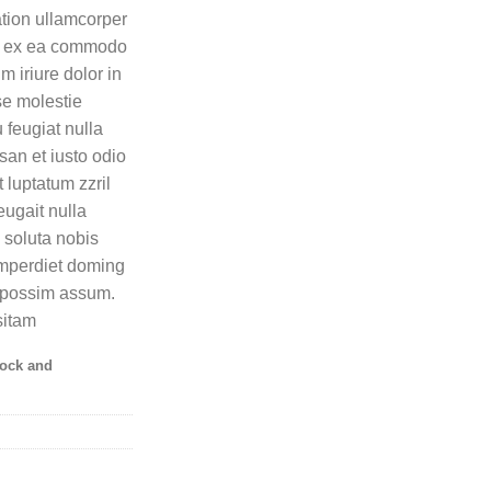
ation ullamcorper
uip ex ea commodo
 iriure dolor in
sse molestie
 feugiat nulla
msan et iusto odio
 luptatum zzril
eugait nulla
 soluta nobis
imperdiet doming
r possim assum.
sitam
tock and