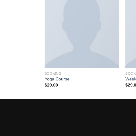
BOOKING
BOOK
Yoga Course
Week
$
29.00
$
29.