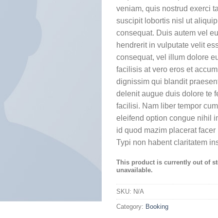
veniam, quis nostrud exerci t
suscipit lobortis nisl ut aliq
consequat. Duis autem vel eum
hendrerit in vulputate velit e
consequat, vel illum dolore eu
facilisis at vero eros et accu
dignissim qui blandit praesent
delenit augue duis dolore te f
facilisi. Nam liber tempor cum
eleifend option congue nihil 
id quod mazim placerat face
Typi non habent claritatem in
This product is currently out of s
unavailable.
SKU:
N/A
Category:
Booking