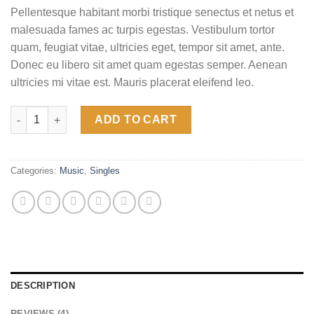
price
price
based on
Pellentesque habitant morbi tristique senectus et netus et
customer
was:
is:
ratings
malesuada fames ac turpis egestas. Vestibulum tortor
$29.00.
$29.00.
quam, feugiat vitae, ultricies eget, tempor sit amet, ante.
Donec eu libero sit amet quam egestas semper. Aenean
ultricies mi vitae est. Mauris placerat eleifend leo.
Woo Single #2 quantity
ADD TO CART
Categories:
Music
,
Singles
DESCRIPTION
REVIEWS (4)