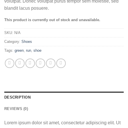
volutpat. Donec volutpat purus tempor sem molestie, sed
blandit lacus posuere.
This product is currently out of stock and unavailable.
SKU:
N/A
Category:
Shoes
Tags:
green
,
run
,
shoe
DESCRIPTION
REVIEWS (0)
Lorem ipsum dolor sit amet, consectetur adipiscing elit. Ut