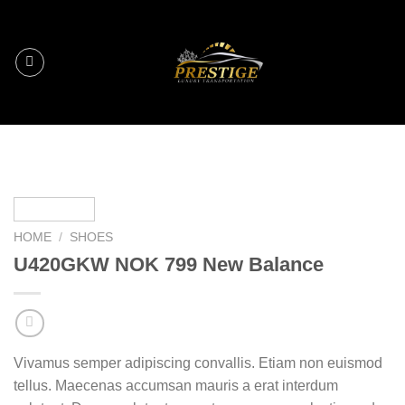
Skip
to
content
HOME
/
SHOES
U420GKW NOK 799 New Balance
Vivamus semper adipiscing convallis. Etiam non euismod
tellus. Maecenas accumsan mauris a erat interdum